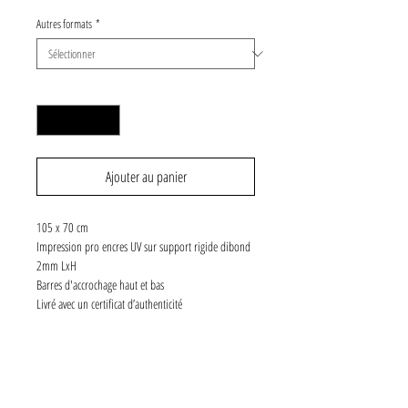
Autres formats
*
Quantité
*
Ajouter au panier
105 x 70 cm
Impression pro encres UV sur support rigide dibond
2mm LxH
Barres d'accrochage haut et bas
Livré avec un certificat d’authenticité
Numéroté et signé
5 exemplaires
SPÉCIFICATIONS