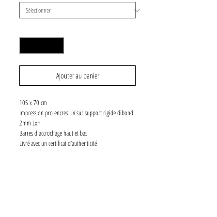
Quantité
*
Ajouter au panier
105 x 70 cm
Impression pro encres UV sur support rigide dibond
2mm LxH
Barres d'accrochage haut et bas
Livré avec un certificat d’authenticité
Numéroté et signé
5 exemplaires
SPÉCIFICATIONS
Chaque photographie fait partie d'une collection de