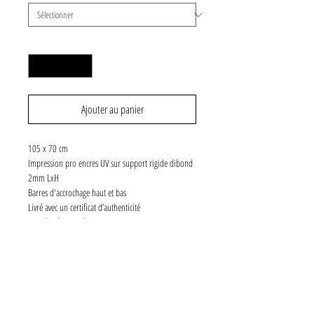
Quantité
*
Ajouter au panier
105 x 70 cm
Impression pro encres UV sur support rigide dibond
2mm LxH
Barres d'accrochage haut et bas
Livré avec un certificat d’authenticité
Numéroté et signé
5 exemplaires
SPÉCIFICATIONS
Chaque photographie fait partie d'une collection de