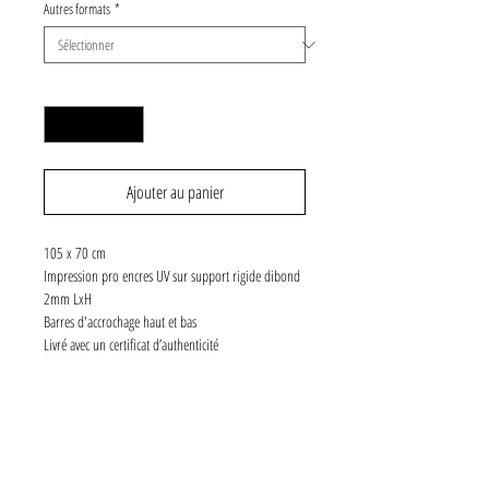
Autres formats
*
Quantité
*
Ajouter au panier
105 x 70 cm
Impression pro encres UV sur support rigide dibond
2mm LxH
Barres d'accrochage haut et bas
Livré avec un certificat d’authenticité
Numéroté et signé
5 exemplaires
SPÉCIFICATIONS