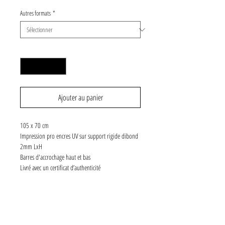
Autres formats
*
Quantité
*
Ajouter au panier
105 x 70 cm
Impression pro encres UV sur support rigide dibond
2mm LxH
Barres d'accrochage haut et bas
Livré avec un certificat d’authenticité
Numéroté et signé
5 exemplaires
SPÉCIFICATIONS