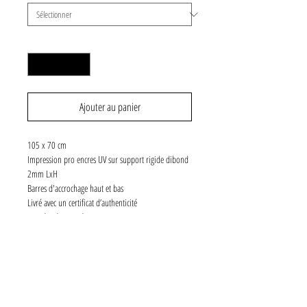
Quantité
*
Ajouter au panier
105 x 70 cm
Impression pro encres UV sur support rigide dibond
2mm LxH
Barres d'accrochage haut et bas
Livré avec un certificat d’authenticité
Numéroté et signé
5 exemplaires
SPÉCIFICATIONS
Chaque photographie fait partie d'une collection de